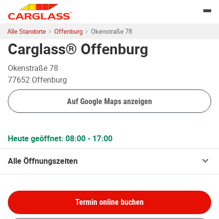
Skip to content
Return to Nav
Togg
Alle Standorte
Offenburg
Okenstraße 78
Carglass® Offenburg
Okenstraße 78
77652
Offenburg
Auf Google Maps anzeigen
Heute geöffnet:
08:00
-
17:00
Alle Öffnungszeiten
Termin online buchen