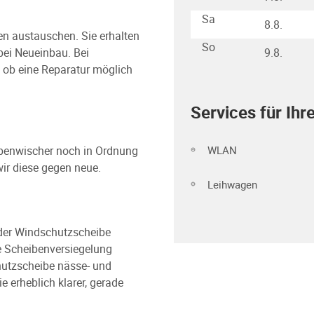
Sa
8.8.
ben austauschen. Sie erhalten
So
 bei Neueinbau. Bei
9.8.
 ob eine Reparatur möglich
Services für Ihr
WLAN
ibenwischer noch in Ordnung
wir diese gegen neue.
Leihwagen
der Windschutzscheibe
ve Scheibenversiegelung
utzscheibe nässe- und
erheblich klarer, gerade