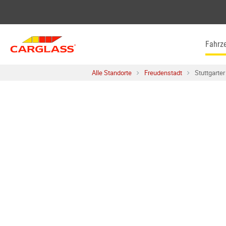
Skip to content
Return to Nav
Fahrz
Alle Standorte
Freudenstadt
Stuttgarter