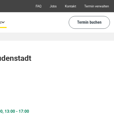
FAQ
Jobs
Kontakt
Termin verwalten
s
Termin buchen
udenstadt
00
,
13:00
-
17:00