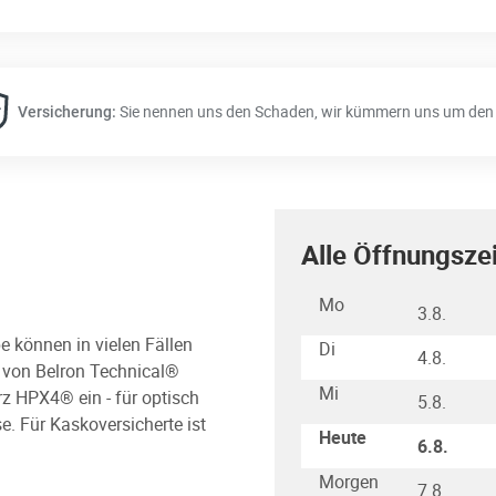
Sie nennen uns den Schaden, wir kümmern uns um den 
Versicherung:
Alle Öffnungsze
Wochentag
Stunden
Mo
3.8.
e können in vielen Fällen
Di
4.8.
s von Belron Technical®
Mi
rz HPX4® ein - für optisch
5.8.
e. Für Kaskoversicherte ist
Heute
6.8.
Morgen
7.8.