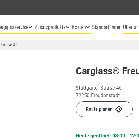
eugglasservice
Zusatzprodukte
Kosten
Standortfinder
Über un
 Straße 46
Carglass® Fre
Stuttgarter Straße 46
72250
Freudenstadt
Route planen
Heute geöffnet:
08:00
-
12: