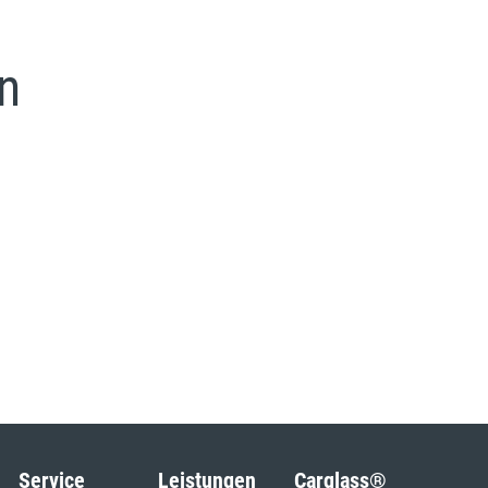
n
Service
Leistungen
Carglass®