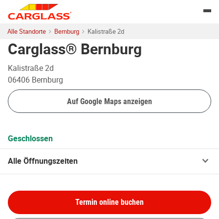
Skip to content
Return to Nav
Togg
Alle Standorte
Bernburg
Kalistraße 2d
Carglass® Bernburg
Kalistraße 2d
06406
Bernburg
Auf Google Maps anzeigen
Geschlossen
Alle Öffnungszeiten
Termin online buchen