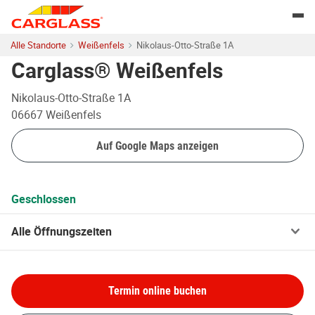
Skip to content
Return to Nav
Togg
Alle Standorte
Weißenfels
Nikolaus-Otto-Straße 1A
Carglass® Weißenfels
Nikolaus-Otto-Straße 1A
06667
Weißenfels
Auf Google Maps anzeigen
Geschlossen
Alle Öffnungszeiten
Termin online buchen