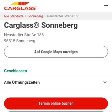
Skip to content
Return to Nav
Togg
Alle Standorte
Sonneberg
Neustadter Straße 183
Carglass® Sonneberg
Neustadter Straße 183
96515
Sonneberg
Auf Google Maps anzeigen
Geschlossen
Alle Öffnungszeiten
Termin online buchen