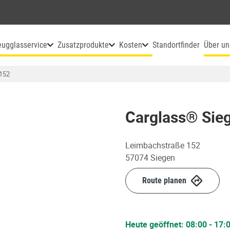
eugglasservice
Zusatzprodukte
Kosten
Standortfinder
Über un
152
Carglass® Sie
Leimbachstraße 152
57074
Siegen
Route planen
Heute geöffnet:
08:00
-
17: