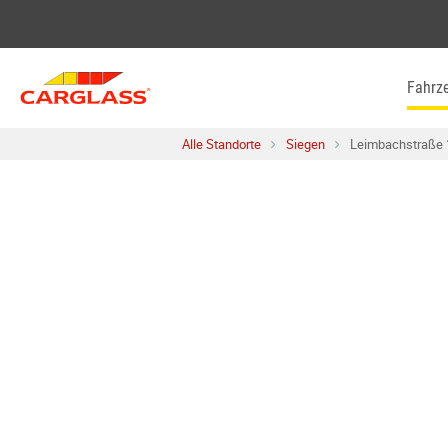
Skip to content
Return to Nav
Fahrz
Alle Standorte
Siegen
Leimbachstraße 