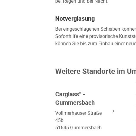
bei Regen und bei Nacht.
Notverglasung
Bei eingeschlagenen Scheiben können w
Soforthilfe eine provisorische Kunsts
können Sie bis zum Einbau einer neue
Weitere Standorte im U
Carglass
-
®
Gummersbach
Vollmerhauser Straße
45b
51645 Gummersbach