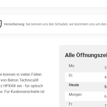
Sie nennen uns den Schaden, wir kümmern uns um den 
Versicherung:
Alle Öffnungsze
Wochentag
Stunden
Mo
3
e können in vielen Fällen
Di
4
s von Belron Technical®
Heute
rz HPX4® ein - für optisch
5
e. Für Kaskoversicherte ist
Morgen
6
Fr
7