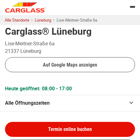
Skip to content
Return to Nav
Togg
Alle Standorte
Lüneburg
Lise-Meitner-Straße 6a
Carglass® Lüneburg
Lise-Meitner-Straße 6a
21337
Lüneburg
Auf Google Maps anzeigen
Heute geöffnet:
08:00
-
17:00
Alle Öffnungszeiten
Termin online buchen