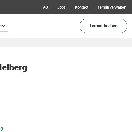
FAQ
Jobs
Kontakt
Termin verwalten
s
Termin buchen
delberg
00