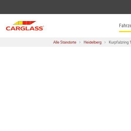
Skip to content
Return to Nav
Fahrz
Alle Standorte
Heidelberg
Kurpfalzring 