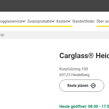
eugglasservice
Zusatzprodukte
Kosten
Standortfinder
Über un
100
Carglass® Hei
Kurpfalzring 100
69123
Heidelberg
Route planen
Heute geöffnet:
08:00
-
17: