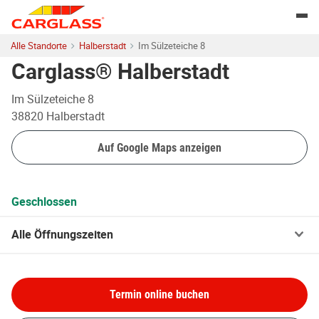
Skip to content
Return to Nav
Togg
Alle Standorte
Halberstadt
Im Sülzeteiche 8
Carglass® Halberstadt
Im Sülzeteiche 8
38820
Halberstadt
Auf Google Maps anzeigen
Geschlossen
Alle Öffnungszeiten
Termin online buchen