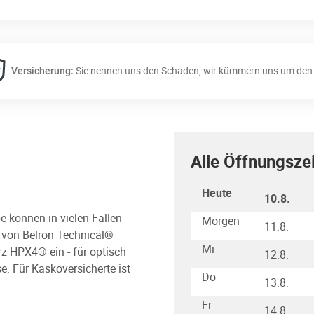
Sie nennen uns den Schaden, wir kümmern uns um den 
Versicherung:
Alle Öffnungsze
Wochentag
Stunden
Heute
10.8.
e können in vielen Fällen
Morgen
11.8.
s von Belron Technical®
Mi
rz HPX4® ein - für optisch
12.8.
e. Für Kaskoversicherte ist
Do
13.8.
Fr
14.8.