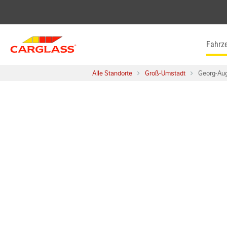
Skip to content
Return to Nav
Fahrz
Alle Standorte
Groß-Umstadt
Georg-Aug