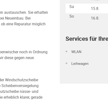
Sa
15.8.
ben austauschen. Sie erhalten
So
 bei Neueinbau. Bei
16.8.
 ob eine Reparatur möglich
Services für Ihr
WLAN
ibenwischer noch in Ordnung
wir diese gegen neue.
Leihwagen
der Windschutzscheibe
ve Scheibenversiegelung
utzscheibe nässe- und
erheblich klarer, gerade