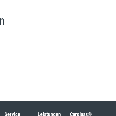
n
Service
Leistungen
Carglass®