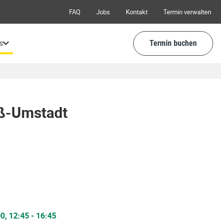
FAQ
Jobs
Kontakt
Termin verwalten
s
Termin buchen
ß-Umstadt
8
00
,
12:45
-
16:45