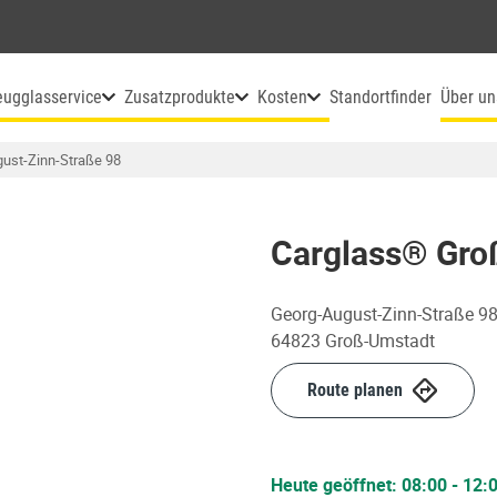
eugglasservice
Zusatzprodukte
Kosten
Standortfinder
Über un
ust-Zinn-Straße 98
Carglass® Gro
Georg-August-Zinn-Straße 9
64823
Groß-Umstadt
Route planen
Heute geöffnet:
08:00
-
12: