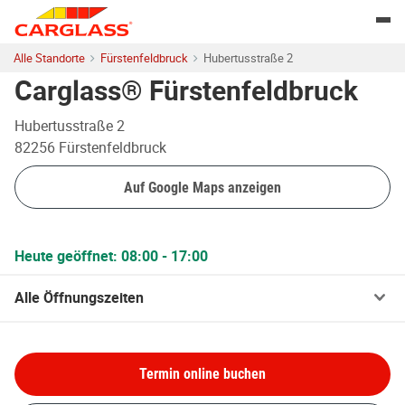
Skip to content
Return to Nav
Togg
Alle Standorte
Fürstenfeldbruck
Hubertusstraße 2
Carglass® Fürstenfeldbruck
Hubertusstraße 2
82256
Fürstenfeldbruck
Auf Google Maps anzeigen
Heute geöffnet:
08:00
-
17:00
Alle Öffnungszeiten
Termin online buchen