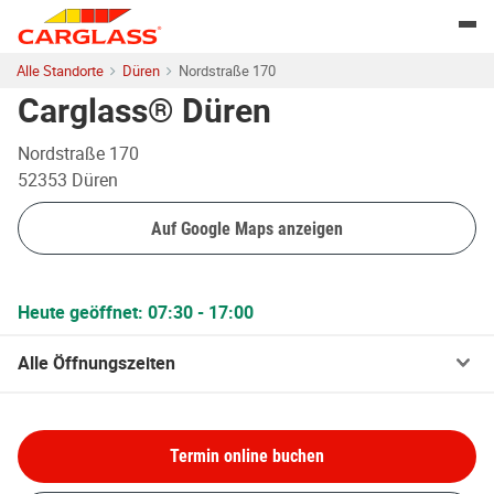
Skip to content
Return to Nav
Togg
Alle Standorte
Düren
Nordstraße 170
Carglass® Düren
Nordstraße 170
52353
Düren
Auf Google Maps anzeigen
Heute geöffnet:
07:30
-
17:00
Alle Öffnungszeiten
Termin online buchen