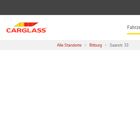
Skip to content
Return to Nav
Fahrz
Alle Standorte
Bitburg
Saarstr. 33