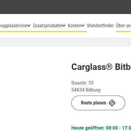
eugglasservice
Zusatzprodukte
Kosten
Standortfinder
Über un
Carglass® Bitb
Saarstr. 33
54634
Bitburg
Route planen
Heute geöffnet:
08:00
-
17: