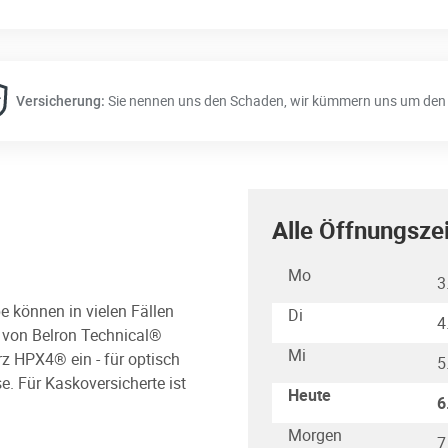
Sie nennen uns den Schaden, wir kümmern uns um den 
Versicherung:
Alle Öffnungsze
Wochentag
Stunden
Mo
3
e können in vielen Fällen
Di
4
s von Belron Technical®
Mi
rz HPX4® ein - für optisch
5
e. Für Kaskoversicherte ist
Heute
6
Morgen
7