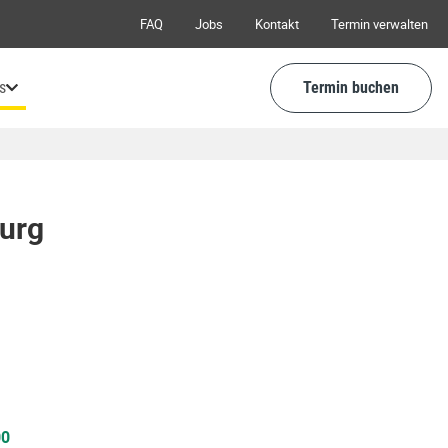
FAQ
Jobs
Kontakt
Termin verwalten
s
Termin buchen
urg
00