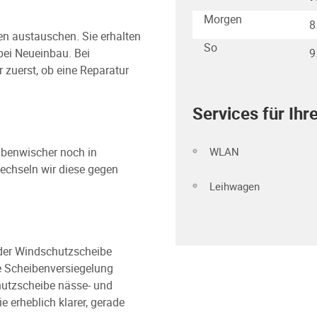
Morgen
8
ben austauschen. Sie erhalten
So
 bei Neueinbau. Bei
9
zuerst, ob eine Reparatur
Services für Ihr
WLAN
ibenwischer noch in
wechseln wir diese gegen
Leihwagen
der Windschutzscheibe
ve Scheibenversiegelung
utzscheibe nässe- und
erheblich klarer, gerade