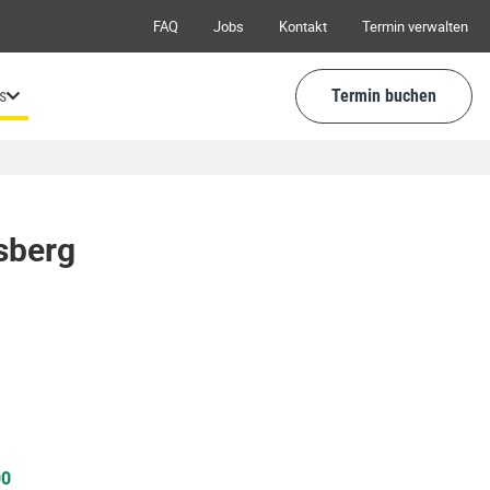
FAQ
Jobs
Kontakt
Termin verwalten
s
Termin buchen
sberg
00