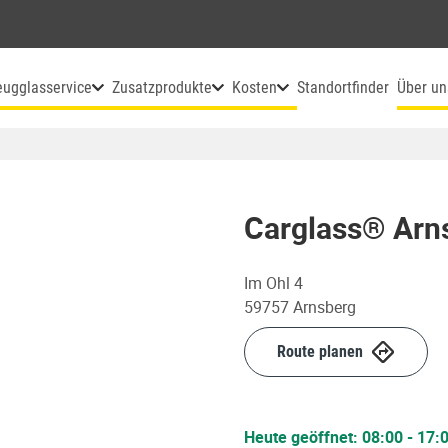
eugglasservice
Zusatzprodukte
Kosten
Standortfinder
Über un
Carglass® Arn
Im Ohl 4
59757
Arnsberg
Route planen
Heute geöffnet:
08:00
-
17: