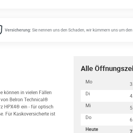
Sie nennen uns den Schaden, wir kümmern uns um den 
Versicherung:
Alle Öffnungsze
Wochentag
Stunden
Mo
3
e können in vielen Fällen
Di
4
s von Belron Technical®
Mi
rz HPX4® ein - für optisch
5
e. Für Kaskoversicherte ist
Do
6
Heute
7