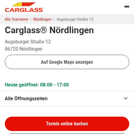
Skip to content
Return to Nav
Togg
Alle Standorte
Nördlingen
Augsburger Straße 12
Carglass® Nördlingen
Augsburger Straße 12
86720
Nördlingen
Auf Google Maps anzeigen
Heute geöffnet:
08:00
-
17:00
Alle Öffnungszeiten
Termin online buchen