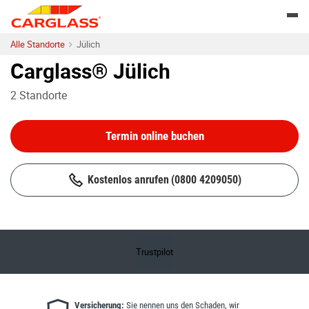
Skip to content
Return to Nav
Togg
Alle Standorte
Jülich
Carglass® Jülich
2
Standorte
Termin online buchen
Kostenlos anrufen
(0800 4209050)
Trustpilot
Versicherung:
Sie nennen uns den Schaden, wir