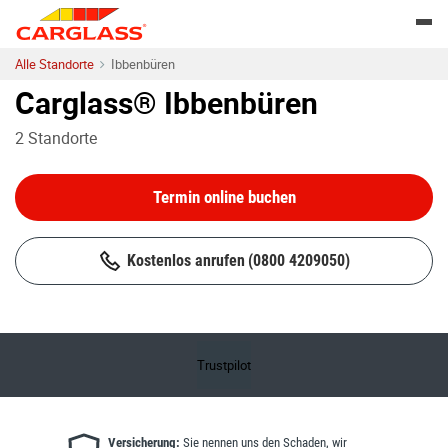
Skip to content
Return to Nav
Togg
Alle Standorte
Ibbenbüren
Carglass® Ibbenbüren
2
Standorte
Termin online buchen
Kostenlos anrufen
(0800 4209050)
Trustpilot
Versicherung:
Sie nennen uns den Schaden, wir