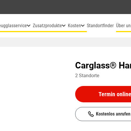
eugglasservice
Zusatzprodukte
Kosten
Standortfinder
Über un
Carglass® H
2
Standorte
Termin onlin
Kostenlos anrufen