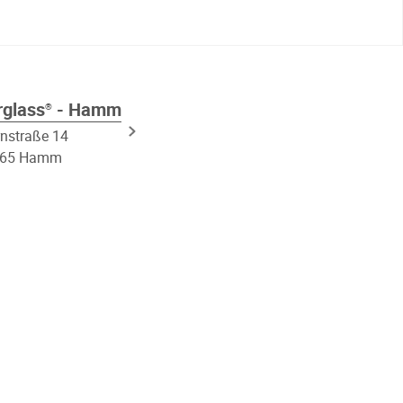
rglass
- Hamm
®
rnstraße 14
065 Hamm