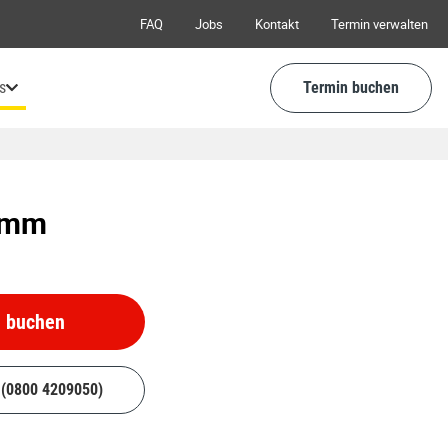
FAQ
Jobs
Kontakt
Termin verwalten
s
Termin buchen
amm
e buchen
(0800 4209050)