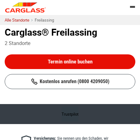
Skip to content
Return to Nav
Togg
Alle Standorte
Freilassing
Carglass® Freilassing
2
Standorte
Termin online buchen
Kostenlos anrufen
(0800 4209050)
Trustpilot
Versicherung:
Sie nennen uns den Schaden, wir