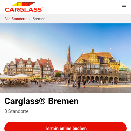
Skip to content
Return to Nav
Togg
Alle Standorte
Bremen
Carglass® Bremen
8
Standorte
Termin online buchen